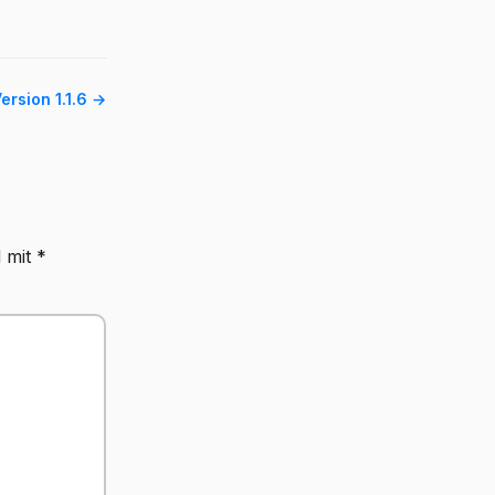
ersion 1.1.6 →
d mit
*